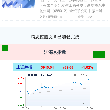
（有限合伙）发生工商变更，新增股东中
微公司（688012）全资子公司中微半导体
（上海）有限公司、普冉股份（688766）
分类：配资网app
查看：222
等。企....
腾思控股文章已加载完成
沪深京指数
上证综指
3940.04
+39.68
+1.02%