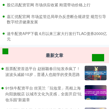
​股亿讯配资官网 市场供应收紧 刚需带动价格上行
​嘉汇优配官网 市场监管总局举办反垄断合规讲堂 规范引导
数字经济健康发展
​速牛配资APP下载 6月以来三家大行发行TLAC债券2000亿
元
最新文章
股票配资首选平台 赵丽颖春日短发杀疯了！
波波头减龄10岁，普通人也能学的变美思路
91快牛配资平台 丝芙兰「玩妆里」亮相上海
向阳旗舰店 以城市文化为灵感，全面开启“玩
妆乐园”新篇章