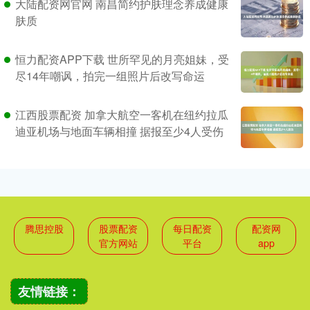
大陆配资网官网 南昌简约护肤理念养成健康
肤质
恒力配资APP下载 世所罕见的月亮姐妹，受
尽14年嘲讽，拍完一组照片后改写命运
江西股票配资 加拿大航空一客机在纽约拉瓜
迪亚机场与地面车辆相撞 据报至少4人受伤
腾思控股
股票配资
每日配资
配资网
官方网站
平台
app
友情链接：