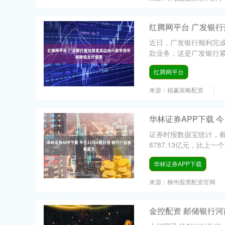
红腾网平台 广发银
近日，广发银行顺利完成
款业务，这是广发银行紧
红腾网平台
来源：稳赢策略配资
华林证券APP下载 
证券时报数据宝统计，截至
8787.13亿元，比上一个
华林证券APP下载
来源：柳州股票配资官网
金控配资 邮储银行河