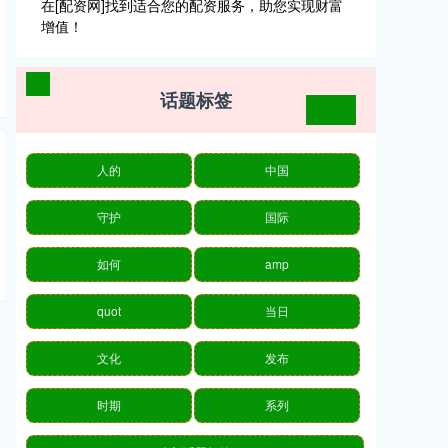
在[配资网]找到适合您的配资服务，助您实现财富
增值！
话题标签
人的
中国
守护
国际
如何
amp
quot
当日
文化
发布
时期
系列