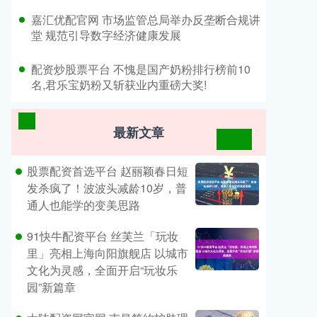
​嘉汇优配官网 市场监管总局举办反垄断合规讲
堂 规范引导数字经济健康发展
​配资炒股票平台 不愧是国产奶粉排行榜前10
名,君乐宝奶粉又斩获业内重磅大奖!
最新文章
股票配资首选平台 赵丽颖春日短
发杀疯了！波波头减龄10岁，普
通人也能学的变美思路
91快牛配资平台 丝芙兰「玩妆
里」亮相上海向阳旗舰店 以城市
文化为灵感，全面开启“玩妆乐
园”新篇章