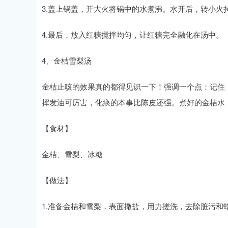
3.盖上锅盖，开大火将锅中的水煮沸。水开后，转小火持续
4.最后，放入红糖搅拌均匀，让红糖完全融化在汤中。
4、金桔雪梨汤
金桔止咳的效果真的都得见识一下！强调一个点：记住
挥发油可厉害，化痰的本事比陈皮还强。煮好的金桔水
【食材】
金桔、雪梨、冰糖
【做法】
1.准备金桔和雪梨，表面撒盐，用力搓洗，去除脏污和