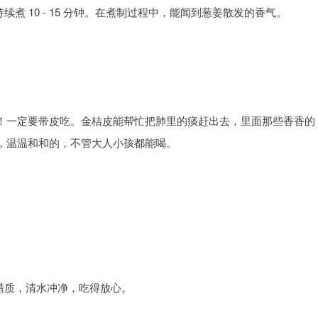
煮 10 - 15 分钟。在煮制过程中，能闻到葱姜散发的香气。
！一定要带皮吃。金桔皮能帮忙把肺里的痰赶出去，里面那些香香的
，温温和和的，不管大人小孩都能喝。
蜡质，清水冲净，吃得放心。