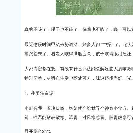
真的不咳了，嗓子也不痒了，躺着也不咳了，晚上可以
最近这段时间甲流来势汹汹，好多人都 “中招” 了。
常跟着来了。看老人咳得满脸疲惫，孩子咳得眼泪汪汪
大家肯定都在想，有没有什么办法能缓解这恼人的咳嗽呢
特别简单，材料在生活中随处可见，味道还相当好。喝
1、生姜沾白糖
小时候我一着凉咳嗽，奶奶就会给我弄个神奇小食方。
辣，性温能解表散寒、温胃，对风寒感冒、脾胃虚寒可
展开剩余84%