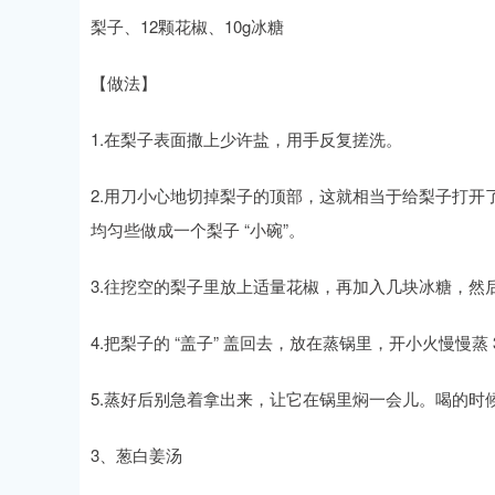
梨子、12颗花椒、10g冰糖
【做法】
1.在梨子表面撒上少许盐，用手反复搓洗。
2.用刀小心地切掉梨子的顶部，这就相当于给梨子打开
均匀些做成一个梨子 “小碗”。
3.往挖空的梨子里放上适量花椒，再加入几块冰糖，
4.把梨子的 “盖子” 盖回去，放在蒸锅里，开小火慢慢蒸 
5.蒸好后别急着拿出来，让它在锅里焖一会儿。喝的时
3、葱白姜汤