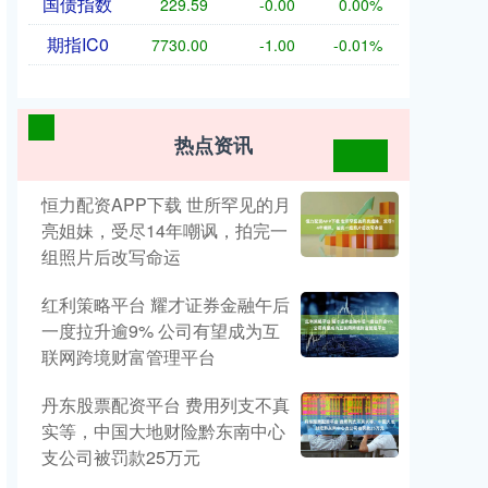
国债指数
229.59
-0.00
0.00%
期指IC0
7730.00
-1.00
-0.01%
热点资讯
恒力配资APP下载 世所罕见的月
亮姐妹，受尽14年嘲讽，拍完一
组照片后改写命运
红利策略平台 耀才证券金融午后
一度拉升逾9% 公司有望成为互
联网跨境财富管理平台
丹东股票配资平台 费用列支不真
实等，中国大地财险黔东南中心
支公司被罚款25万元