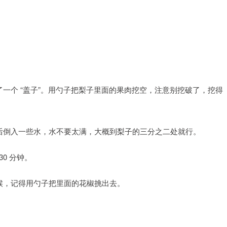
了一个 “盖子”。用勺子把梨子里面的果肉挖空，注意别挖破了，挖得
然后倒入一些水，水不要太满，大概到梨子的三分之二处就行。
30 分钟。
候，记得用勺子把里面的花椒挑出去。