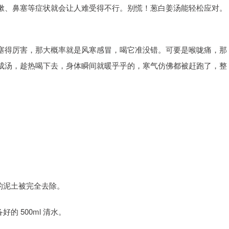
嗽、鼻塞等症状就会让人难受得不行。别慌！葱白姜汤能轻松应对。
塞得厉害，那大概率就是风寒感冒，喝它准没错。可要是喉咙痛，那
成汤，趁热喝下去，身体瞬间就暖乎乎的，寒气仿佛都被赶跑了，整
的泥土被完全去除。
 500ml 清水。