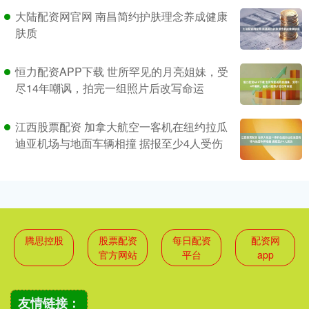
大陆配资网官网 南昌简约护肤理念养成健康
肤质
恒力配资APP下载 世所罕见的月亮姐妹，受
尽14年嘲讽，拍完一组照片后改写命运
江西股票配资 加拿大航空一客机在纽约拉瓜
迪亚机场与地面车辆相撞 据报至少4人受伤
腾思控股
股票配资
每日配资
配资网
官方网站
平台
app
友情链接：