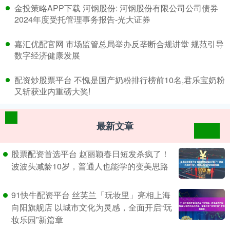
​金投策略APP下载 河钢股份: 河钢股份有限公司公司债券
2024年度受托管理事务报告-光大证券
​嘉汇优配官网 市场监管总局举办反垄断合规讲堂 规范引导
数字经济健康发展
​配资炒股票平台 不愧是国产奶粉排行榜前10名,君乐宝奶粉
又斩获业内重磅大奖!
最新文章
股票配资首选平台 赵丽颖春日短发杀疯了！
波波头减龄10岁，普通人也能学的变美思路
91快牛配资平台 丝芙兰「玩妆里」亮相上海
向阳旗舰店 以城市文化为灵感，全面开启“玩
妆乐园”新篇章