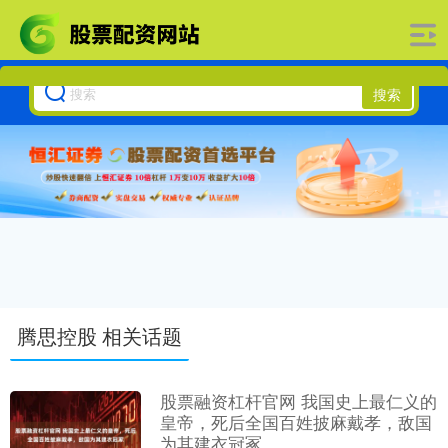
搜索
腾思控股 相关话题
股票融资杠杆官网 我国史上最仁义的
皇帝，死后全国百姓披麻戴孝，敌国
为其建衣冠冢