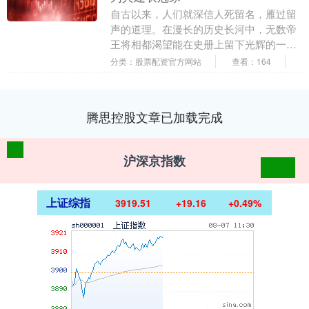
自古以来，人们就深信人死留名，雁过留
声的道理。在漫长的历史长河中，无数帝
王将相都渴望能在史册上留下光辉的一
笔，获得后世子孙的敬仰与传颂。以清朝
分类：股票配资官方网站
查看：164
著名的康熙皇帝为例....
腾思控股文章已加载完成
沪深京指数
上证综指
3919.51
+19.16
+0.49%