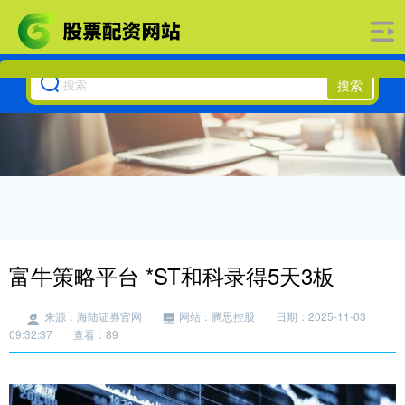
搜索
富牛策略平台 *ST和科录得5天3板
来源：海陆证券官网
网站：腾思控股
日期：2025-11-03
09:32:37
查看：89