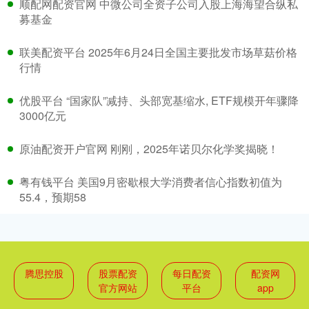
顺配网配资官网 中微公司全资子公司入股上海海望合纵私
募基金
联美配资平台 2025年6月24日全国主要批发市场草菇价格
行情
优股平台 “国家队”减持、头部宽基缩水, ETF规模开年骤降
3000亿元
原油配资开户官网 刚刚，2025年诺贝尔化学奖揭晓！
粤有钱平台 美国9月密歇根大学消费者信心指数初值为
55.4，预期58
腾思控股
股票配资
每日配资
配资网
官方网站
平台
app