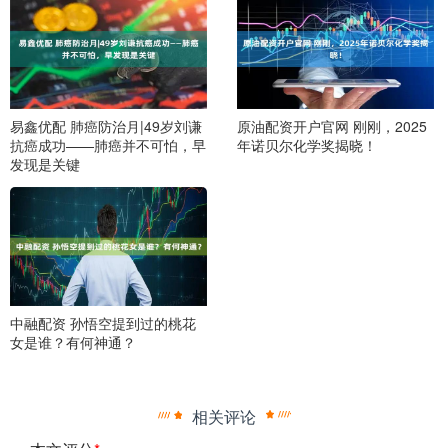
易鑫优配 肺癌防治月|49岁刘谦
原油配资开户官网 刚刚，2025
抗癌成功——肺癌并不可怕，早
年诺贝尔化学奖揭晓！
发现是关键
中融配资 孙悟空提到过的桃花
女是谁？有何神通？
相关评论