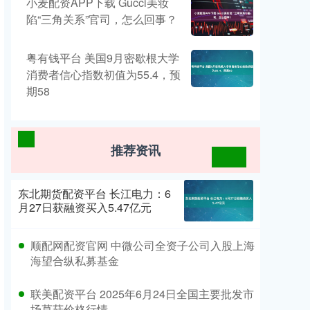
小麦配资APP下载 Gucci美妆
陷“三角关系”官司，怎么回事？
粤有钱平台 美国9月密歇根大学
消费者信心指数初值为55.4，预
期58
推荐资讯
东北期货配资平台 长江电力：6
月27日获融资买入5.47亿元
顺配网配资官网 中微公司全资子公司入股上海
海望合纵私募基金
联美配资平台 2025年6月24日全国主要批发市
场草菇价格行情