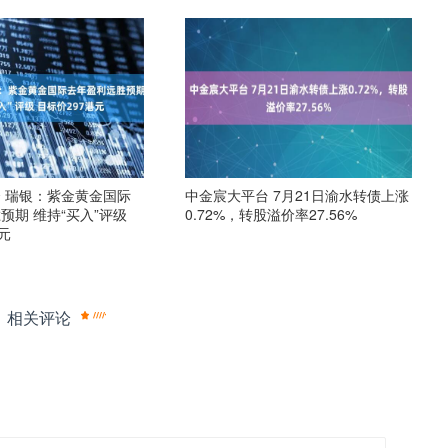
 瑞银：紫金黄金国际
中金宸大平台 7月21日渝水转债上涨
预期 维持“买入”评级
0.72%，转股溢价率27.56%
元
相关评论