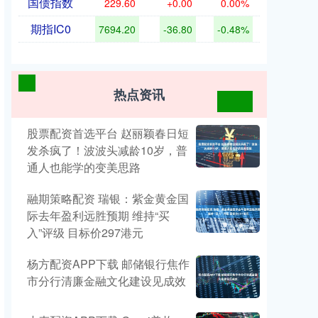
国债指数
229.60
+0.00
0.00%
期指IC0
7694.20
-36.80
-0.48%
热点资讯
股票配资首选平台 赵丽颖春日短
发杀疯了！波波头减龄10岁，普
通人也能学的变美思路
融期策略配资 瑞银：紫金黄金国
际去年盈利远胜预期 维持“买
入”评级 目标价297港元
杨方配资APP下载 邮储银行焦作
市分行清廉金融文化建设见成效