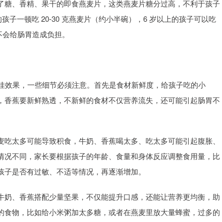
了糖、香精、果干的即食燕麦片，这类燕麦片糖分过高，不利于孩子
孩子一顿吃 20-30 克燕麦片（约小半碗），6 岁以上的孩子可以吃
又不会给肠胃造成负担。
最佳效果，一些细节必须注意。首先是食材新鲜度，给孩子吃的小
，香蕉要新鲜熟透，不新鲜的食材不仅营养流失，还可能引起肠胃不
麦吃太多可能导致积食，牛奶、香蕉喝太多、吃太多可能引起腹胀、
情况不同，家长要根据孩子的年龄、食量和身体反应调整食用量，比
孩子是否有过敏、不适等情况，再逐渐增加。
牛奶、香蕉搭配少量坚果，不仅能提升口感，还能让营养更均衡，助
的食物，比如给小米粥加太多糖，或者在燕麦里放大量蜂蜜，过多的