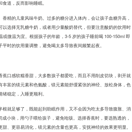
和食道，反而影响睡眠。
、香精的儿童风味牛奶。过多的糖分进入体内，会让孩子血糖升高，
可以选择无乳糖牛奶，或者用少量酸奶替代，但要注意酸奶的饮用时
微温为宜。根据孩子的年龄，3-5 岁的孩子睡前喝 100-150ml 即
根据孩子平时的饮用量调整，避免喝太多导致夜间频繁起夜。
香蕉口感软糯香甜，大多数孩子都爱吃，而且不用削皮切块，剥开就
有丰富的镁元素和色氨酸，镁元素能舒缓紧张的神经、放松身体，色
情绪稳定，入睡更顺利。
半根就足够了，既能起到助眠作用，又不会因为吃太多导致腹胀、消
香蕉切成小块，用勺子喂给孩子，避免呛咳。选择香蕉时，要选熟透的，
更甜、更容易消化，镁元素的含量也更高，安抚神经的效果更明显。