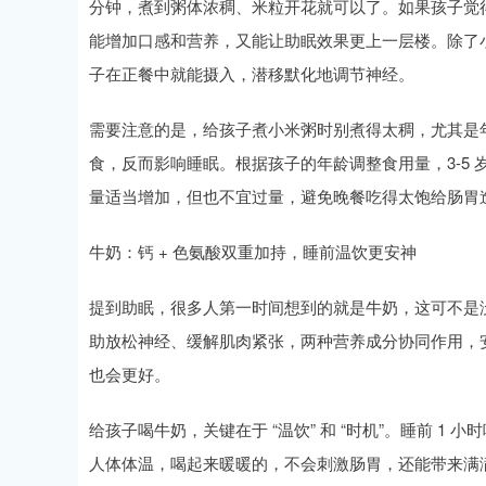
分钟，煮到粥体浓稠、米粒开花就可以了。如果孩子觉
能增加口感和营养，又能让助眠效果更上一层楼。除了小
子在正餐中就能摄入，潜移默化地调节神经。
需要注意的是，给孩子煮小米粥时别煮得太稠，尤其是
食，反而影响睡眠。根据孩子的年龄调整食用量，3-5 
量适当增加，但也不宜过量，避免晚餐吃得太饱给肠胃
牛奶：钙 + 色氨酸双重加持，睡前温饮更安神
提到助眠，很多人第一时间想到的就是牛奶，这可不是
助放松神经、缓解肌肉紧张，两种营养成分协同作用，
也会更好。
给孩子喝牛奶，关键在于 “温饮” 和 “时机”。睡前 
人体体温，喝起来暖暖的，不会刺激肠胃，还能带来满