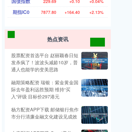
国债指数
229.69
+0.10
+0.04%
期指IC0
7877.80
+164.40
+2.13%
热点资讯
股票配资首选平台 赵丽颖春日短
发杀疯了！波波头减龄10岁，普
通人也能学的变美思路
融期策略配资 瑞银：紫金黄金国
际去年盈利远胜预期 维持“买
入”评级 目标价297港元
杨方配资APP下载 邮储银行焦作
市分行清廉金融文化建设见成效