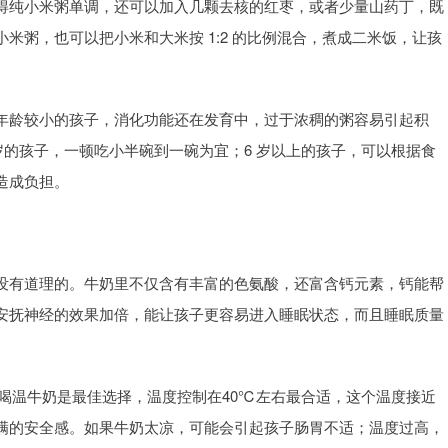
得纯小米粥单调，还可以加入几颗去核的红枣，或者少量山药丁，既
米粥，也可以把小米和大米按 1:2 的比例混合，煮成二米饭，让孩
年龄较小的孩子，消化功能还在发育中，过于浓稠的粥容易引起积
岁的孩子，一顿吃小半碗到一碗为宜；6 岁以上的孩子，可以根据食
造成负担。
没有道理的。牛奶里不仅含有丰富的色氨酸，还富含钙元素，钙能帮
安抚神经的效果加倍，能让孩子更容易进入睡眠状态，而且睡眠质量
1 小时喝温牛奶是最佳选择，温度控制在40℃左右最合适，这个温度接近
满的安全感。如果牛奶太凉，可能会引起孩子肠胃不适；温度过高，