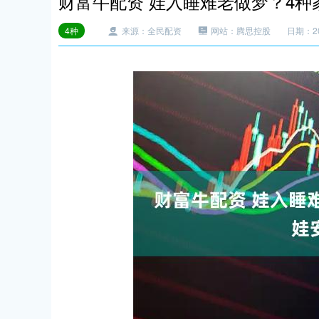
财富牛配资 娃入睡难老做梦？4
4种
来源：全民配资
网站：腾思控股
日期：202