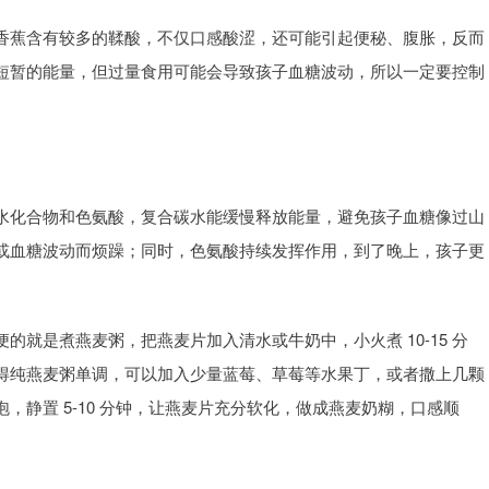
香蕉含有较多的鞣酸，不仅口感酸涩，还可能引起便秘、腹胀，反而
短暂的能量，但过量食用可能会导致孩子血糖波动，所以一定要控制
水化合物和色氨酸，复合碳水能缓慢释放能量，避免孩子血糖像过山
或血糖波动而烦躁；同时，色氨酸持续发挥作用，到了晚上，孩子更
就是煮燕麦粥，把燕麦片加入清水或牛奶中，小火煮 10-15 分
得纯燕麦粥单调，可以加入少量蓝莓、草莓等水果丁，或者撒上几颗
静置 5-10 分钟，让燕麦片充分软化，做成燕麦奶糊，口感顺