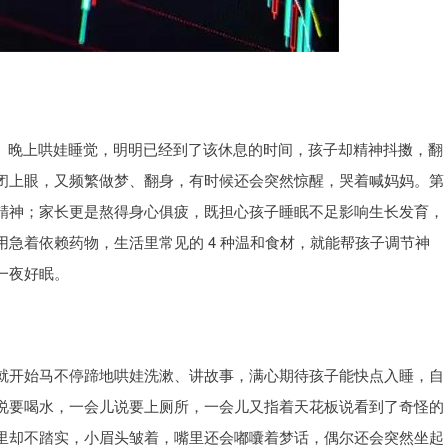
”。晚上哄娃睡觉，明明已经到了该休息的时间，孩子却精神抖擞，翻
闭上眼，又频繁做梦、翻身，有时候还会突然惊醒，哭着喊妈妈。第
精神；家长更是熬得身心俱疲，既担心孩子睡眠不足影响生长发育，
急着依赖药物，生活里常见的 4 种温和食材，就能帮孩子调节神
一夜好眠。
就开始马不停蹄地哄娃洗漱、讲故事，满心期待孩子能快点入睡，自
说要喝水，一会儿说要上厕所，一会儿又指着天花板说看到了奇怪的
里却不踏实，小眉头皱着，嘴里还会嘟囔着梦话，偶尔还会突然坐起