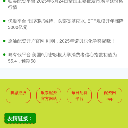
联美配资平台 2025年6月24日全国主要批发市场草菇价格
行情
优股平台 “国家队”减持、头部宽基缩水, ETF规模开年骤降
3000亿元
原油配资开户官网 刚刚，2025年诺贝尔化学奖揭晓！
粤有钱平台 美国9月密歇根大学消费者信心指数初值为
55.4，预期58
腾思控股
股票配资
每日配资
配资网
官方网站
平台
app
友情链接：