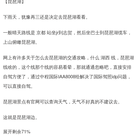
【琵琶湖】
下雨天，犹豫再三还是决定去琵琶湖看看。
一般晴天路线是 京都 站坐jr到志贺，然后坐巴士到琵琶湖缆车，
上山俯瞰琵琶湖。
网上有许多关于怎么去琵琶湖的交通攻略，什么 湖西 线，琵琶湖
线啥的，这个线那个线的容易看晕，那就通通忽略吧，直接安排
自驾方便了，通过中程国际IAA8008给解决了国际驾照idp问题，
可以直接自驾。
琵琶湖景点有官网可以查询天气，天气不好真的不建议去。
这就是琵琶湖边。
展开剩余71%